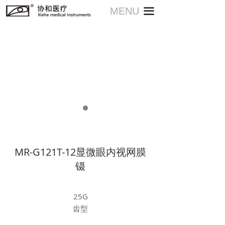
MENU
끀
MR-G121T-12显微眼内视网膜
镊
25G
齿型