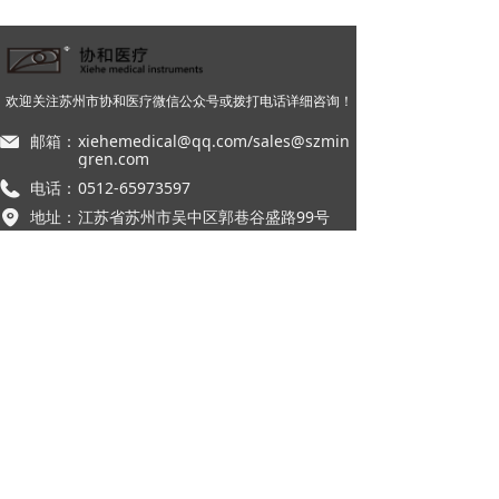
欢迎关注苏州市协和医疗微信公众号或拨打电话详细咨询！
邮箱：
xiehemedical@qq.com/sales@szmin
gren.com
电话：
0512-65973597
地址：
江苏省苏州市吴中区郭巷谷盛路99号
产品系列
联系我们
本网站由阿里云提供云计算及安全服务