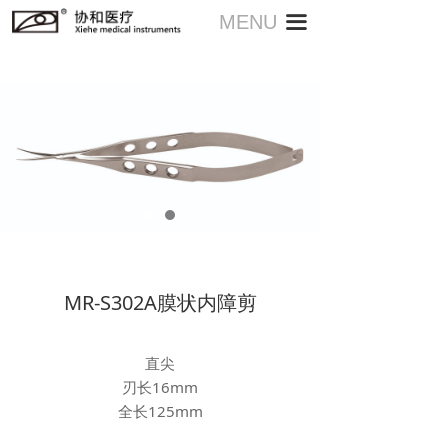
MENU
끀
MR-S302A膜状内障剪
直尖
刃长16mm
全长125mm