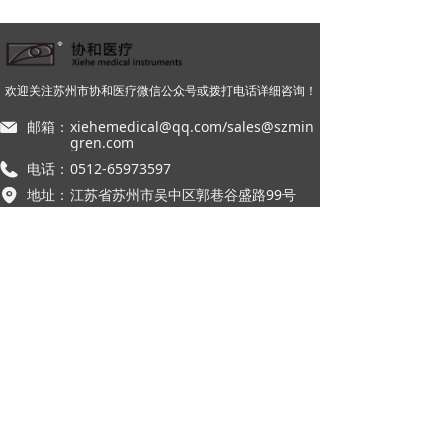
欢迎关注苏州市协和医疗微信公众号或拨打电话详细咨询！
邮箱：
xiehemedical@qq.com/sales@szmin
gren.com
电话：
0512-65973597
地址：
江苏省苏州市吴中区郭巷谷盛路99号
产品系列
联系我们
本网站由阿里云提供云计算及安全服务